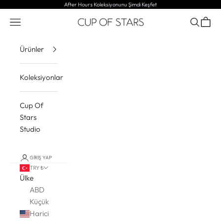
İçeriğe geç
After Hours Koleksiyonunu
Şimdi Keşfet
Menü
Ara
Sepet
CUP OF STARS
Ürünler
Koleksiyonlar
Cup Of
Stars
Studio
GIRIŞ YAP
TRY ₺
Ülke
ABD
Küçük
Harici