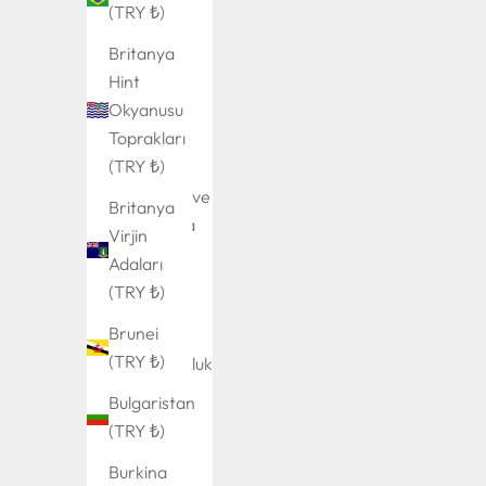
(TRY ₺)
(TRY ₺)
Britanya
Angola
Hint
(TRY ₺)
Okyanusu
Anguilla
Toprakları
(TRY ₺)
(TRY ₺)
Antigua ve
Britanya
Barbuda
Virjin
(TRY ₺)
Adaları
(TRY ₺)
Arjantin
(TRY ₺)
Brunei
(TRY ₺)
Arnavutluk
(TRY ₺)
Bulgaristan
(TRY ₺)
Aruba
(TRY ₺)
Burkina