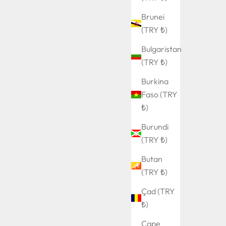
Brunei
(TRY ₺)
Bulgaristan
(TRY ₺)
Burkina
Faso (TRY
₺)
Burundi
(TRY ₺)
Butan
(TRY ₺)
Çad (TRY
₺)
Cape