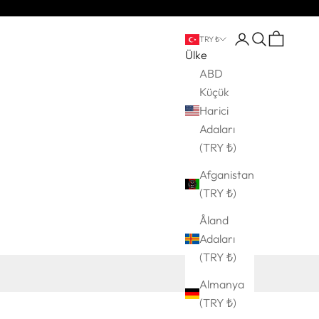
Giriş Yap
Ara
Sepet
TRY ₺
Ülke
ABD
Küçük
Harici
Adaları
(TRY ₺)
Afganistan
(TRY ₺)
Åland
Adaları
(TRY ₺)
Almanya
(TRY ₺)