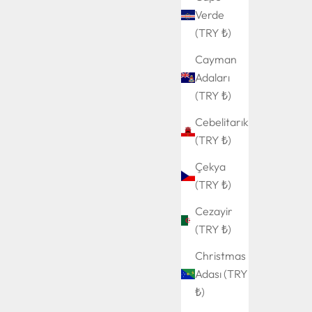
Verde
(TRY ₺)
Cayman
Adaları
(TRY ₺)
Cebelitarık
(TRY ₺)
Çekya
(TRY ₺)
Cezayir
(TRY ₺)
Christmas
Adası (TRY
₺)