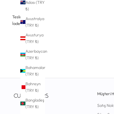
Adası (TRY
₺)
Teslimat Süresi
Avustralya
İade Politikası
(TRY ₺)
Avusturya
(TRY ₺)
Azerbaycan
(TRY ₺)
Bahamalar
(TRY ₺)
Bahreyn
(TRY ₺)
Müşteri H
Bangladeş
Satış Nok
(TRY ₺)