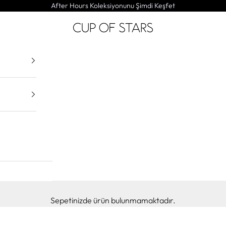
After Hours Koleksiyonunu
Şimdi Keşfet
CUP OF STARS
Sepetinizde ürün bulunmamaktadır.