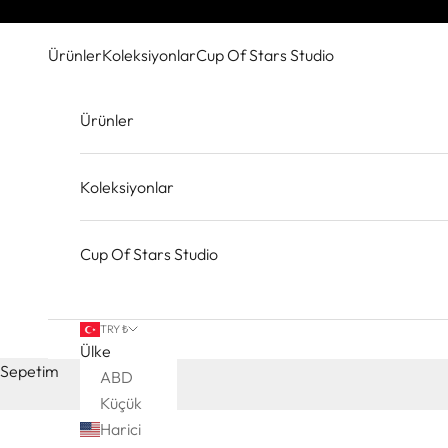
İçeriğe geç
Ürünler
Koleksiyonlar
Cup Of Stars Studio
Ürünler
Koleksiyonlar
Cup Of Stars Studio
TRY ₺
Ülke
Sepetim
ABD
Küçük
Harici