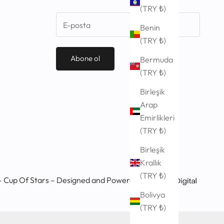
(TRY ₺)
Benin
(TRY ₺)
Abone ol
Bermuda
(TRY ₺)
Birleşik
Arap
Emirlikleri
(TRY ₺)
Birleşik
Krallık
(TRY ₺)
 Cup Of Stars – Designed and Powered by
Bolivya
(TRY ₺)