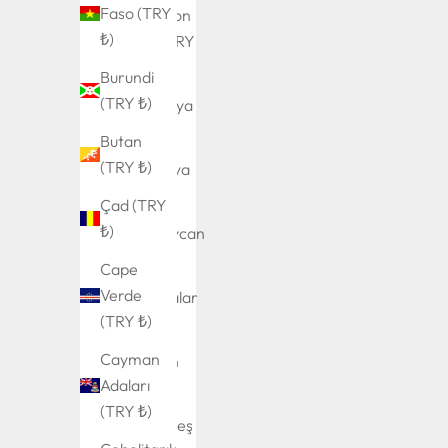
Faso (TRY
Ascension
₺)
Adası (TRY
₺)
Burundi
(TRY ₺)
Avustralya
(TRY ₺)
Butan
(TRY ₺)
Avusturya
(TRY ₺)
Çad (TRY
₺)
Azerbaycan
(TRY ₺)
Cape
Verde
Bahamalar
(TRY ₺)
(TRY ₺)
Cayman
Bahreyn
Adaları
(TRY ₺)
(TRY ₺)
Bangladeş