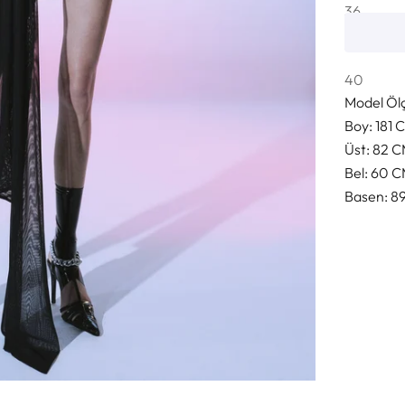
36
38
Model 36 
40
Model Ölç
Boy: 181 
Üst: 82 
Bel: 60 
Basen: 8