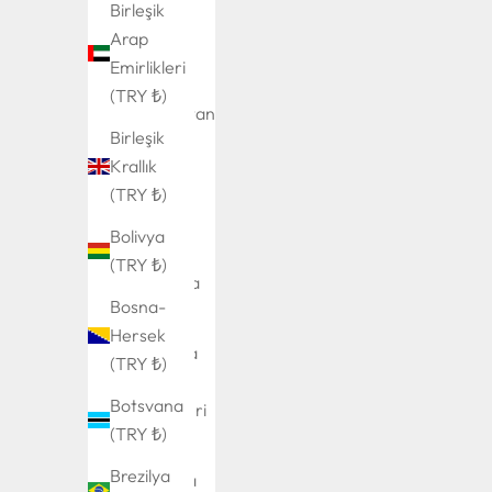
Birleşik
Harici
Arap
Adaları
Emirlikleri
(TRY ₺)
(TRY ₺)
Afganistan
Birleşik
(TRY ₺)
Krallık
Åland
(TRY ₺)
Adaları
Bolivya
(TRY ₺)
(TRY ₺)
Almanya
Bosna-
(TRY ₺)
Hersek
Amerika
(TRY ₺)
Birleşik
Botsvana
Devletleri
(TRY ₺)
(TRY ₺)
Brezilya
Andorra