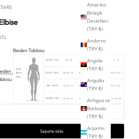
Amerika
STARS
Birleşik
Elbise
Devletleri
(TRY ₺)
iyat
0TL
Andorra
(TRY ₺)
Beden Tablosu
Angola
(TRY ₺)
eden
ablosu
Anguilla
(TRY ₺)
Antigua ve
Barbuda
(TRY ₺)
Arjantin
Sepete ekle
(TRY ₺)