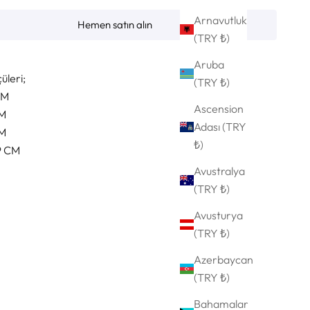
Arnavutluk
Hemen satın alın
(TRY ₺)
beden giyinmektedir.
Aruba
üleri;
(TRY ₺)
CM
Ascension
CM
Adası (TRY
CM
₺)
9 CM
Avustralya
(TRY ₺)
Avusturya
(TRY ₺)
Azerbaycan
(TRY ₺)
Bahamalar