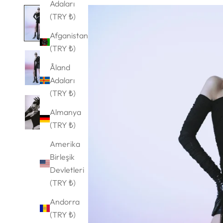
Adaları
(TRY ₺)
Afganistan
(TRY ₺)
Åland
Adaları
(TRY ₺)
Almanya
(TRY ₺)
Amerika
Birleşik
Devletleri
(TRY ₺)
Andorra
(TRY ₺)