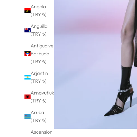
Angola
(TRY ₺)
Anguilla
(TRY ₺)
Antigua ve
Barbuda
(TRY ₺)
Arjantin
(TRY ₺)
Arnavutluk
(TRY ₺)
Aruba
(TRY ₺)
Ascension