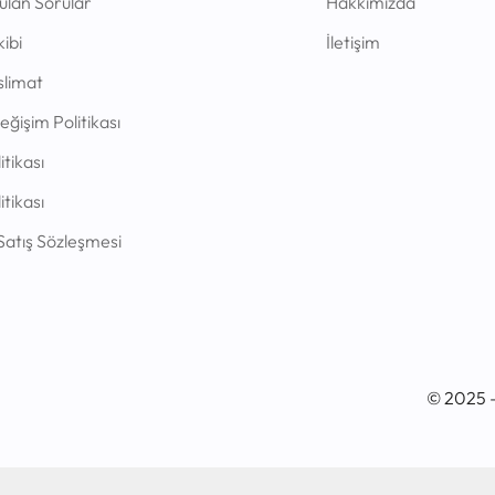
ulan Sorular
Hakkımızda
ibi
İletişim
slimat
eğişim Politikası
itikası
litikası
Satış Sözleşmesi
© 2025 –