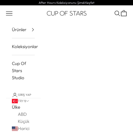
İçeriğe geç
After Hours Koleksiyonunu
Şimdi Keşfet
Menü
Ara
Sepet
CUP OF STARS
Ürünler
Koleksiyonlar
Cup Of
Stars
Studio
GIRIŞ YAP
TRY ₺
Ülke
ABD
Küçük
Harici